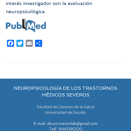
interés investigador son la evaluación
neuropsicológica.
Facebook
Twitter
Email
Compartir
NEUROPSICOLOGÍA DE LOS TRASTORNOS
MÉDICOS SEVEROS
Facultad de Ciencias de la Salud
Universidad de Deusto
E-mail: deustoneurolab@gmail.com
Telf: 944139000