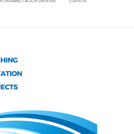
 REHABILITACIÓN (NUEVA)
CURSOS