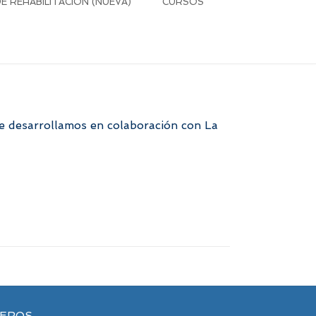
 REHABILITACIÓN (NUEVA)
CURSOS
ue desarrollamos en colaboración con La
VEROS