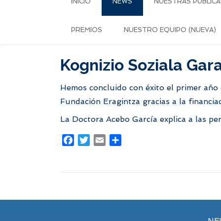
INICIO
NEWS
NUESTRAS PUBLICA
PREMIOS
NUESTRO EQUIPO (NUEVA)
Kognizio Soziala Gar
Hemos concluido con éxito el primer año 
Fundación Eragintza gracias a la financi
La Doctora Acebo García explica a las per
Facebook
Twitter
Email
Share
NE