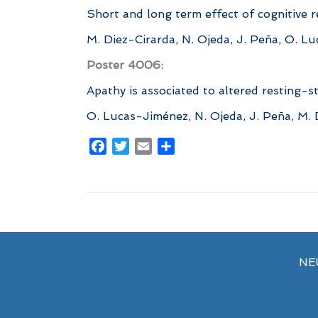
Short and long term effect of cognitive r
M. Diez-Cirarda, N. Ojeda, J. Peña, O. L
Poster 4006:
Apathy is associated to altered resting-s
O. Lucas-Jiménez, N. Ojeda, J. Peña, M. 
Facebook
Twitter
Email
Compartir
NE