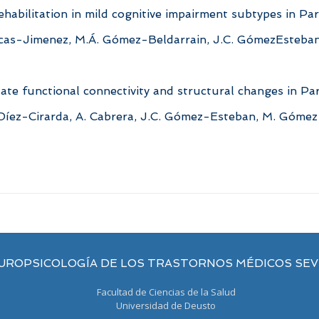
ehabilitation in mild cognitive impairment subtypes in Par
ucas-Jimenez, M.Á. Gómez-Beldarrain, J.C. GómezEsteban,
tate functional connectivity and structural changes in Pa
Díez-Cirarda, A. Cabrera, J.C. Gómez-Esteban, M. Gómez-
UROPSICOLOGÍA DE LOS TRASTORNOS MÉDICOS SE
Facultad de Ciencias de la Salud
Universidad de Deusto