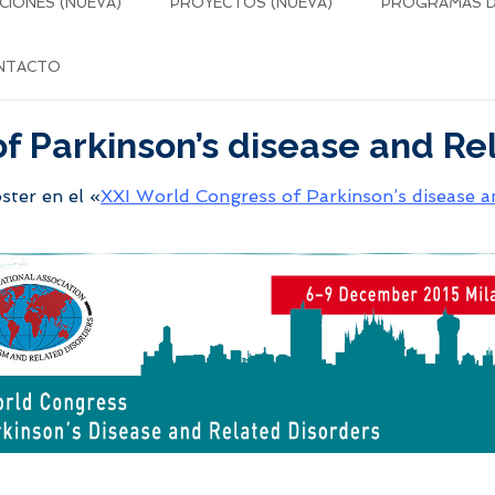
CIONES (NUEVA)
PROYECTOS (NUEVA)
PROGRAMAS DE
NTACTO
f Parkinson’s disease and Re
óster en el
«
XXI World Congress of Parkinson’s disease a