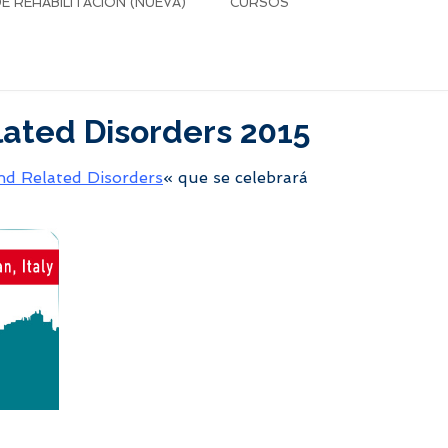
 REHABILITACIÓN (NUEVA)
CURSOS
lated Disorders 2015
nd Related Disorders
«
que se celebrará