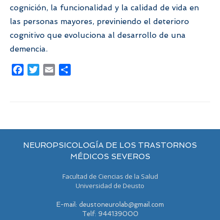
cognición, la funcionalidad y la calidad de vida en
las personas mayores, previniendo el deterioro
cognitivo que evoluciona al desarrollo de una
demencia.
Facebook
Twitter
Email
Compartir
NEUROPSICOLOGÍA DE LOS TRASTORNOS
MÉDICOS SEVEROS
Facultad de Ciencias de la Salud
Universidad de Deusto
E-mail: deustoneurolab@gmail.com
Telf: 944139000