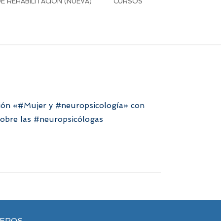
 REHABILITACIÓN (NUEVA)
CURSOS
ión
«
#Mujer
y
#neuropsicología
» con
obre las
#neuropsicólogas
VEROS