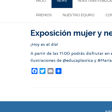
INICIO
NEWS
NUESTRAS PUBLICA
PREMIOS
NUESTRO EQUIPO
CO
Exposición mujer y n
¡Hoy es el día!
A partir de las 11:00 podrás disfrutar en 
ilustraciones de
@educaplastica
y
#María
Facebook
Twitter
Email
Compartir
NE