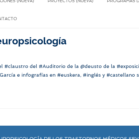
CIONES (NUEVA)
PROYECTOS (NUEVA)
PROGRAMAS DE
NTACTO
europsicología
el
#claustro
del
#Auditorio
de la
@deusto
de la
#exposic
García
e infografías en
#euskera
,
#inglés
y
#castellano
s
UROPSICOLOGÍA DE LOS TRASTORNOS MÉDICOS SE