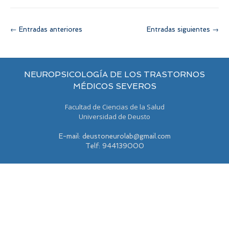
Navegación
←
Entradas anteriores
Entradas siguientes
→
de
entradas
NEUROPSICOLOGÍA DE LOS TRASTORNOS
MÉDICOS SEVEROS
Facultad de Ciencias de la Salud
Universidad de Deusto
E-mail: deustoneurolab@gmail.com
Telf: 944139000